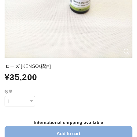
ローズ [KENSO/精油]
¥35,200
数量
International shipping available
Add to cart