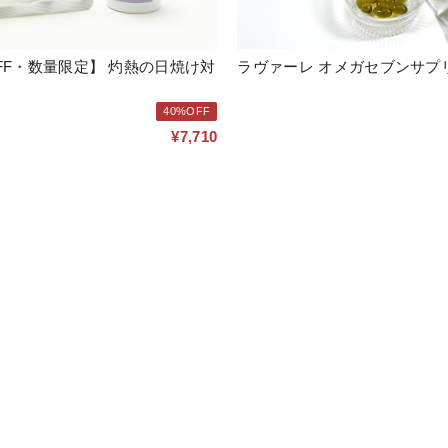
・数量限定】 灼熱の日焼け対
ラヴァーレ オメガセブンサプ
40%OFF
¥7,710