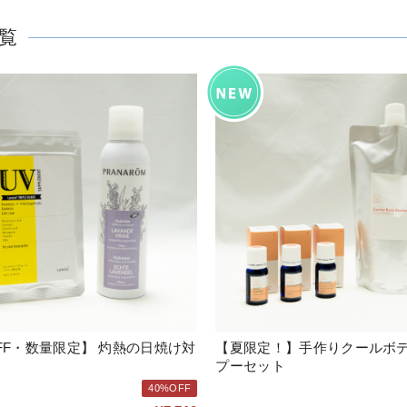
覧
・数量限定】 灼熱の日焼け対
【夏限定！】手作りクールボ
プーセット
40%OFF