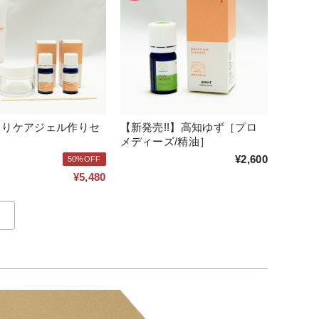
こりケアジェル作りセ
【新発売!!】高知ゆず［プロ
メディーズ/精油］
¥2,600
50%OFF
¥5,480