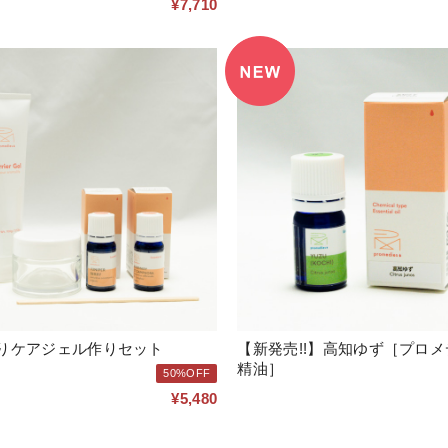
¥7,710
りケアジェル作りセット
【新発売!!】高知ゆず［プロメ
精油］
50%OFF
¥5,480