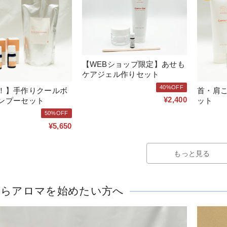
【WEBショップ限定】あせも
ケアジェル作りセット
40%OFF
！】手作りクールボ
首・肩
¥2,400
ンプーセット
ット
50%OFF
¥5,650
もっと見る
からアロマを始めたい方へ