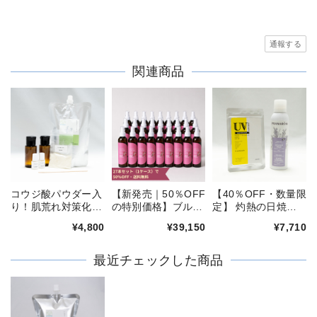
通報する
関連商品
コウジ酸パウダー入
【新発売｜50％OFF
【40％OFF・数量限
り！肌荒れ対策化粧
の特別価格】ブルガ
定】 灼熱の日焼け
水作りセット
リアンダマスクロー
対策セット
¥4,800
¥39,150
¥7,710
ズウォーター
250ml〈27本/１ケ
ース〉
最近チェックした商品