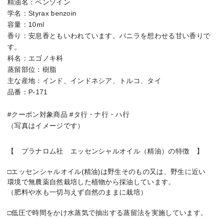
精油名：ベンゾイン
学名：Styrax benzoin
容量：10ml
香り：安息香ともいわれています。バニラを想わせる甘い香りで
す。
科名：エゴノキ科
蒸留部位：樹脂
主な産地：インド、インドネシア、トルコ、タイ
品番：P-171
#クーポン対象商品 #タ行・ナ行・ハ行
（写真はイメージです）
【 プラナロム社 エッセンシャルオイル（精油）の特徴 】
□エッセンシャルオイル(精油)は野生そのもの又は、野生に近い
環境で無農薬自然栽培した植物から採油しています。
（肥料や水も一切与えず自然のままに栽培）
□低圧で時間をかけ水蒸気で抽出する蒸留法を実施しています。