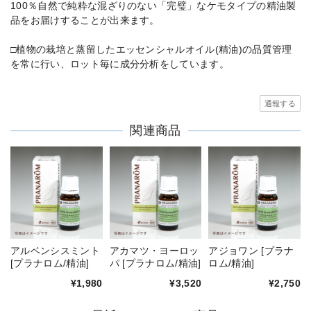
100％自然で純粋な混ざりのない「完璧」なケモタイプの精油製
品をお届けすることが出来ます。
□植物の栽培と蒸留したエッセンシャルオイル(精油)の品質管理
を常に行い、ロット毎に成分分析をしています。
通報する
関連商品
アルベンシスミント
アカマツ・ヨーロッ
アジョワン [プラナ
[プラナロム/精油]
パ [プラナロム/精油]
ロム/精油]
¥1,980
¥3,520
¥2,750