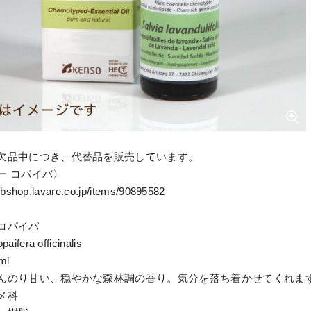
欠品中につき、代替品を販売しています。
ー コパイバ〉
ebshop.lavare.co.jp/items/90895582
コパイバ
ifera officinalis
ml
んのり甘い、穏やかな森林調の香り。気分を落ち着かせてくれま
メ科