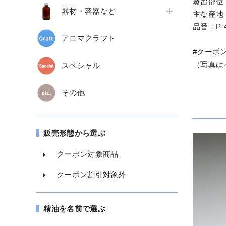
蒸留部位
器材・容器など
主な産地
品番：P-
アロマクラフト
#クーポ
（写真は
スペシャル
その他
販売形態から選ぶ
クーポン対象商品
クーポン割引対象外
精油を名前で選ぶ