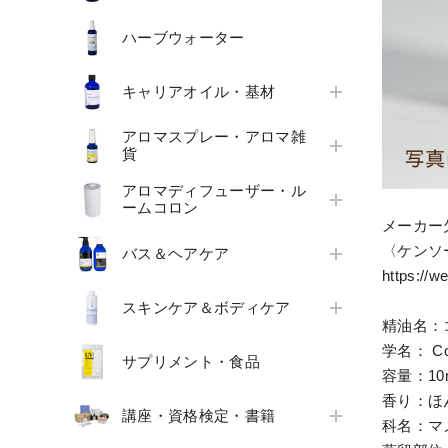
ハーブウォーター
キャリアオイル・基材
アロマスプレー・アロマ雑
貨
アロマディフューザー・ル
ームコロン
メーカー
〈ケンソ
バス＆ヘアケア
https://w
スキンケア＆ボディケア
精油名：
学名： Copa
サプリメント・食品
容量：10
香り：ほ
講座・資格検定・書籍
科名：マ