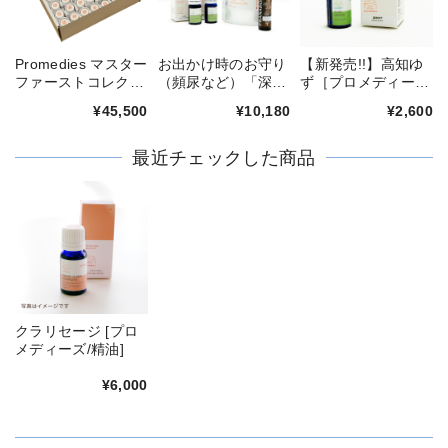
Promedies マスター
お出かけ時のお守り
【新発売!!】高知ゆ
ファーストコレクシ
（頻尿など）「深呼
ず［プロメディー
ョン
吸ロールオンオイ
ズ/精油］
¥45,500
¥10,180
¥2,600
ル」作りセット
最近チェックした商品
クラリセージ [プロ
メディーズ/精油]
¥6,000