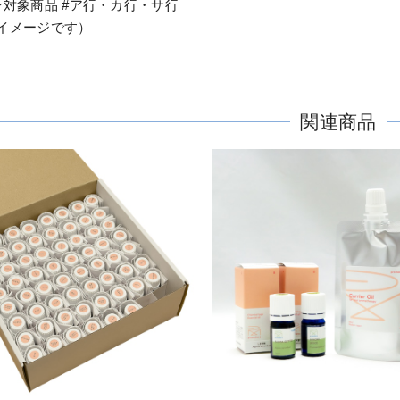
ン対象商品 #ア行・カ行・サ行
イメージです）
関連商品