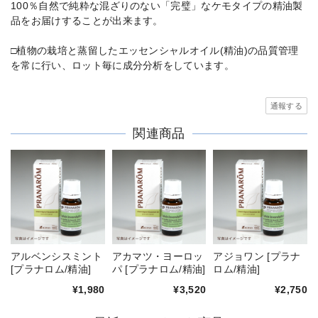
100％自然で純粋な混ざりのない「完璧」なケモタイプの精油製
品をお届けすることが出来ます。
□植物の栽培と蒸留したエッセンシャルオイル(精油)の品質管理
を常に行い、ロット毎に成分分析をしています。
通報する
関連商品
アルベンシスミント
アカマツ・ヨーロッ
アジョワン [プラナ
[プラナロム/精油]
パ [プラナロム/精油]
ロム/精油]
¥1,980
¥3,520
¥2,750