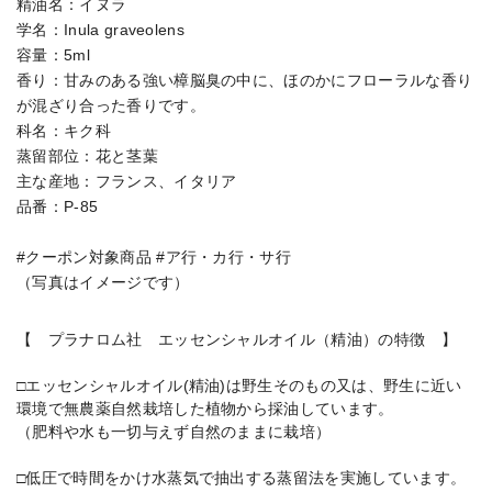
精油名：イヌラ
学名：Inula graveolens
容量：5ml
香り：甘みのある強い樟脳臭の中に、ほのかにフローラルな香り
が混ざり合った香りです。
科名：キク科
蒸留部位：花と茎葉
主な産地：フランス、イタリア
品番：P-85
#クーポン対象商品 #ア行・カ行・サ行
（写真はイメージです）
【 プラナロム社 エッセンシャルオイル（精油）の特徴 】
□エッセンシャルオイル(精油)は野生そのもの又は、野生に近い
環境で無農薬自然栽培した植物から採油しています。
（肥料や水も一切与えず自然のままに栽培）
□低圧で時間をかけ水蒸気で抽出する蒸留法を実施しています。