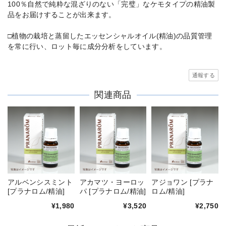
100％自然で純粋な混ざりのない「完璧」なケモタイプの精油製
品をお届けすることが出来ます。
□植物の栽培と蒸留したエッセンシャルオイル(精油)の品質管理
を常に行い、ロット毎に成分分析をしています。
通報する
関連商品
アルベンシスミント
アカマツ・ヨーロッ
アジョワン [プラナ
[プラナロム/精油]
パ [プラナロム/精油]
ロム/精油]
¥1,980
¥3,520
¥2,750