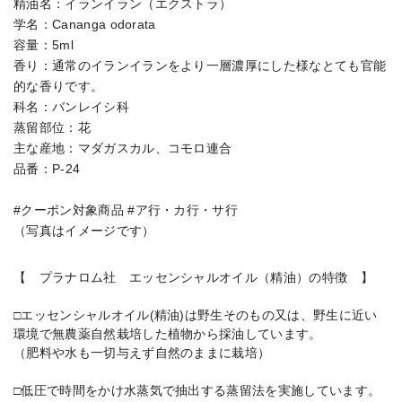
精油名：イランイラン（エクストラ）
学名：Cananga odorata
容量：5ml
香り：通常のイランイランをより一層濃厚にした様なとても官能
的な香りです。
科名：バンレイシ科
蒸留部位：花
主な産地：マダガスカル、コモロ連合
品番：P-24
#クーポン対象商品 #ア行・カ行・サ行
（写真はイメージです）
【 プラナロム社 エッセンシャルオイル（精油）の特徴 】
□エッセンシャルオイル(精油)は野生そのもの又は、野生に近い
環境で無農薬自然栽培した植物から採油しています。
（肥料や水も一切与えず自然のままに栽培）
□低圧で時間をかけ水蒸気で抽出する蒸留法を実施しています。