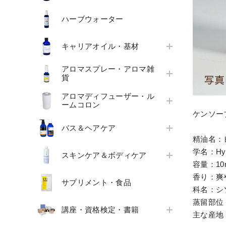
ハーブウォーター
キャリアオイル・基材
アロマスプレー・アロマ雑
貨
アロマディフューザー・ル
ームコロン
ケンソー
バス＆ヘアケア
精油名：
学名：Hysso
スキンケア＆ボディケア
容量：10
香り：爽
サプリメント・食品
科名：シ
蒸留部位
講座・資格検定・書籍
主な産地