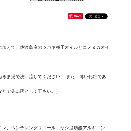
Save
に加えて、佐渡島産のツバキ種子オイルとコメヌカオイ
ぬるま湯で洗い流してください。 また、薄い化粧であ
などで先に落として下さい。）
タイン、ペンチレングリコール、ヤシ脂肪酸アルギニン、