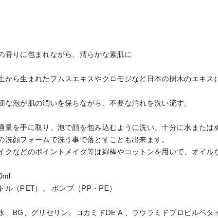
の香りに包まれながら、清らかな素肌に
土から生まれたフムスエキスやクロモジなど日本の樹木のエキス
。
細な泡が肌の潤いを保ちながら、不要な汚れを洗い流す。
適量を手に取り、泡で顔を包み込むように洗い、十分に水または
の洗顔フォームで洗う事で落とすことも出来ます。
イクなどのポイントメイク等は綿棒やコットンを用いて、オイル
ml
トル（PET）、 ポンプ（PP・PE）
水、BG、グリセリン、コカミドDE A 、ラウラミドプロピルベ