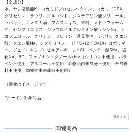
【全成分】
水、ヤシ脂肪酸K、コカミドプロピルベタイン、コカミドDEA、
グリセリン、ラウリルグルコシド、ジステアリン酸グリコール、
ツバキ油、コメヌカ油、フムスエキス、香料、メドウフォーム
油、センブリエキス、ジラウロイルグルタミン酸リシンNa、ト
コフェロール、グリシン、プロリン、月見草油、シア脂、クエン
酸、クエン酸Na、ジグリセリン、（PPG-12／SMDI）コポリマ
ー、ジヒドロキシプロピルアルギニンHCI、ペンテト酸5Na、塩
化Na、BG、フェノキシエタノール<br>（シリコン不使用、パラ
ベン不使用、アルコール不使用、鉱物油由来成分不使用、合成香
料不使用、動物性由来成分不使用）
（画像はイメージです）
#クーポン対象商品
通報する
関連商品