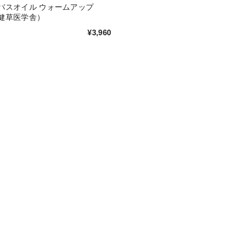
バスオイル ウォームアップ
l/健草医学舎）
¥3,960