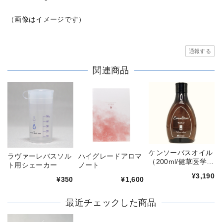
（画像はイメージです）
通報する
関連商品
ケンソーバスオイル
ラヴァーレバスソル
ハイグレードアロマ
（200ml/健草医学
ト用シェーカー
ノート
舎）
¥3,190
¥350
¥1,600
最近チェックした商品